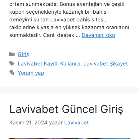
ortam sunmaktadır. Bonus avantajları ve çeşitli
kupon seçenekleriyle kazançlı bir bahis
deneyimi sunan Lavivabet bahis sitesi,
rakiplerine kıyasla en yüksek kazanma oranlarını
sunmaktadır. Canlı destek …
Devamını oku
Kategoriler
Giriş
Etiketler
Lavivabet Kayıtlı Kullanıcı
,
Lavivabet Şikayet
Yorum yap
Lavivabet Güncel Giriş
Kasım 21, 2024
yazar
Lavivabet