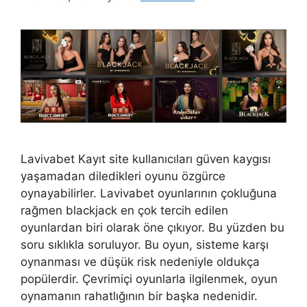
Lavivabet Kayıt site kullanıcıları güven kaygısı
yaşamadan diledikleri oyunu özgürce
oynayabilirler. Lavivabet oyunlarının çokluğuna
rağmen blackjack en çok tercih edilen
oyunlardan biri olarak öne çıkıyor. Bu yüzden bu
soru sıklıkla soruluyor. Bu oyun, sisteme karşı
oynanması ve düşük risk nedeniyle oldukça
popülerdir. Çevrimiçi oyunlarla ilgilenmek, oyun
oynamanın rahatlığının bir başka nedenidir.