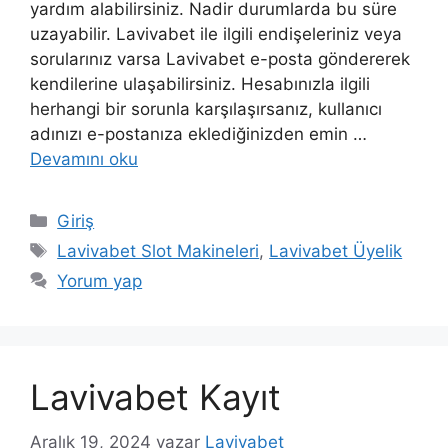
yardım alabilirsiniz. Nadir durumlarda bu süre
uzayabilir. Lavivabet ile ilgili endişeleriniz veya
sorularınız varsa Lavivabet e-posta göndererek
kendilerine ulaşabilirsiniz. Hesabınızla ilgili
herhangi bir sorunla karşılaşırsanız, kullanıcı
adınızı e-postanıza eklediğinizden emin …
Devamını oku
Kategoriler
Giriş
Etiketler
Lavivabet Slot Makineleri
,
Lavivabet Üyelik
Yorum yap
Lavivabet Kayıt
Aralık 19, 2024
yazar
Lavivabet