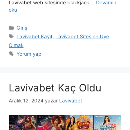
Lavivabet web sitesinde blackjack …
Devamını
oku
Kategoriler
Giriş
Etiketler
Lavivabet Kayıt
,
Lavivabet Sitesine Üye
Olmak
Yorum yap
Lavivabet Kaç Oldu
Aralık 12, 2024
yazar
Lavivabet