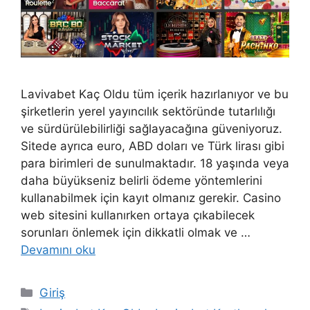
Lavivabet Kaç Oldu tüm içerik hazırlanıyor ve bu
şirketlerin yerel yayıncılık sektöründe tutarlılığı
ve sürdürülebilirliği sağlayacağına güveniyoruz.
Sitede ayrıca euro, ABD doları ve Türk lirası gibi
para birimleri de sunulmaktadır. 18 yaşında veya
daha büyükseniz belirli ödeme yöntemlerini
kullanabilmek için kayıt olmanız gerekir. Casino
web sitesini kullanırken ortaya çıkabilecek
sorunları önlemek için dikkatli olmak ve …
Devamını oku
Kategoriler
Giriş