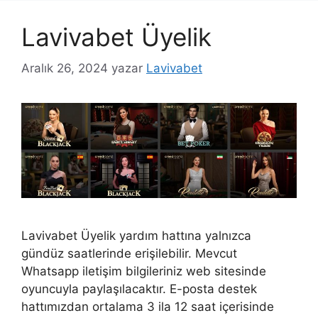
Lavivabet Üyelik
Aralık 26, 2024
yazar
Lavivabet
Lavivabet Üyelik yardım hattına yalnızca
gündüz saatlerinde erişilebilir. Mevcut
Whatsapp iletişim bilgileriniz web sitesinde
oyuncuyla paylaşılacaktır. E-posta destek
hattımızdan ortalama 3 ila 12 saat içerisinde