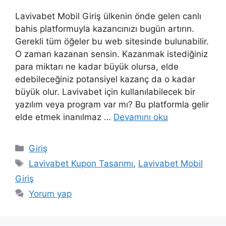
Lavivabet Mobil Giriş ülkenin önde gelen canlı
bahis platformuyla kazancınızı bugün artırın.
Gerekli tüm öğeler bu web sitesinde bulunabilir.
O zaman kazanan sensin. Kazanmak istediğiniz
para miktarı ne kadar büyük olursa, elde
edebileceğiniz potansiyel kazanç da o kadar
büyük olur. Lavivabet için kullanılabilecek bir
yazılım veya program var mı? Bu platformla gelir
elde etmek inanılmaz …
Devamını oku
Kategoriler
Giriş
Etiketler
Lavivabet Kupon Tasarımı
,
Lavivabet Mobil
Giriş
Yorum yap