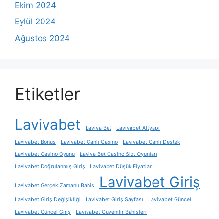
Ekim 2024
Eylül 2024
Ağustos 2024
Etiketler
Lavivabet
Laviva Bet
Lavivabet Altyapı
Lavivabet Bonus
Lavivabet Canlı Casino
Lavivabet Canlı Destek
Lavivabet Casino Oyunu
Laviva Bet Casino Slot Oyunları
Lavivabet Doğrulanmış Giriş
Lavivabet Düşük Fiyatlar
Lavivabet Giriş
Lavivabet Gerçek Zamanlı Bahis
Lavivabet Giriş Değişikliği
Lavivabet Giriş Sayfası
Lavivabet Güncel
Lavivabet Güncel Giriş
Lavivabet Güvenilir Bahisleri