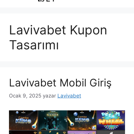
Lavivabet Kupon
Tasarımı
Lavivabet Mobil Giriş
Ocak 9, 2025
yazar
Lavivabet