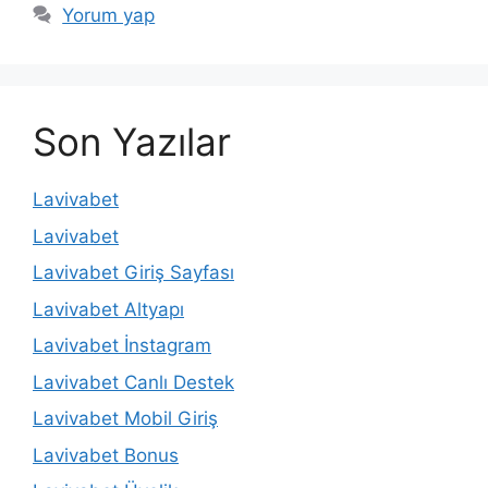
Yorum yap
Son Yazılar
Lavivabet
Lavivabet
Lavivabet Giriş Sayfası
Lavivabet Altyapı
Lavivabet İnstagram
Lavivabet Canlı Destek
Lavivabet Mobil Giriş
Lavivabet Bonus