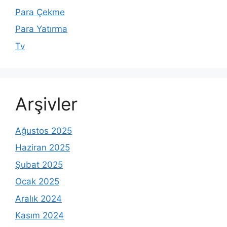
Para Çekme
Para Yatırma
Tv
Arşivler
Ağustos 2025
Haziran 2025
Şubat 2025
Ocak 2025
Aralık 2024
Kasım 2024