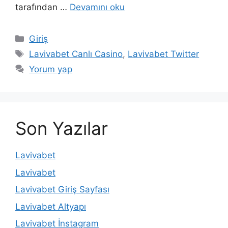
tarafından …
Devamını oku
Kategoriler
Giriş
Etiketler
Lavivabet Canlı Casino
,
Lavivabet Twitter
Yorum yap
Son Yazılar
Lavivabet
Lavivabet
Lavivabet Giriş Sayfası
Lavivabet Altyapı
Lavivabet İnstagram