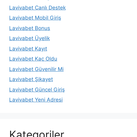
Lavivabet Canlı Destek
Lavivabet Mobil Giriş
Lavivabet Bonus
Lavivabet Üyelik
Lavivabet Kayıt
Lavivabet Kaç Oldu
Lavivabet Güvenilir Mi
Lavivabet Şikayet
Lavivabet Güncel Giriş
Lavivabet Yeni Adresi
Kategoriler