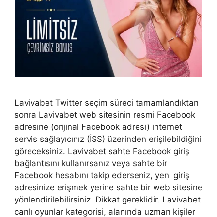
Lavivabet Twitter seçim süreci tamamlandıktan
sonra Lavivabet web sitesinin resmi Facebook
adresine (orijinal Facebook adresi) internet
servis sağlayıcınız (İSS) üzerinden erişilebildiğini
göreceksiniz. Lavivabet sahte Facebook giriş
bağlantısını kullanırsanız veya sahte bir
Facebook hesabını takip ederseniz, yeni giriş
adresinize erişmek yerine sahte bir web sitesine
yönlendirilebilirsiniz. Dikkat gereklidir. Lavivabet
canlı oyunlar kategorisi, alanında uzman kişiler