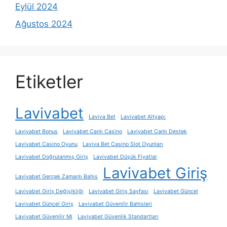
Eylül 2024
Ağustos 2024
Etiketler
Lavivabet
Laviva Bet
Lavivabet Altyapı
Lavivabet Bonus
Lavivabet Canlı Casino
Lavivabet Canlı Destek
Lavivabet Casino Oyunu
Laviva Bet Casino Slot Oyunları
Lavivabet Doğrulanmış Giriş
Lavivabet Düşük Fiyatlar
Lavivabet Giriş
Lavivabet Gerçek Zamanlı Bahis
Lavivabet Giriş Değişikliği
Lavivabet Giriş Sayfası
Lavivabet Güncel
Lavivabet Güncel Giriş
Lavivabet Güvenilir Bahisleri
Lavivabet Güvenilir Mi
Lavivabet Güvenlik Standartları