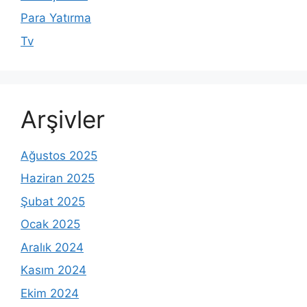
Para Yatırma
Tv
Arşivler
Ağustos 2025
Haziran 2025
Şubat 2025
Ocak 2025
Aralık 2024
Kasım 2024
Ekim 2024