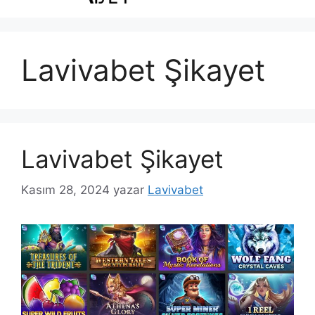
Lavivabet Şikayet
Lavivabet Şikayet
Kasım 28, 2024
yazar
Lavivabet