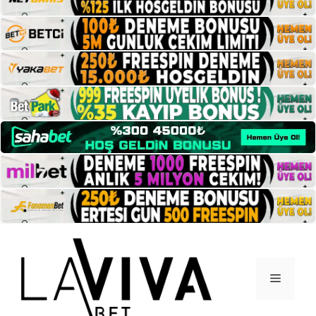
İçeriğe
atla
Menü