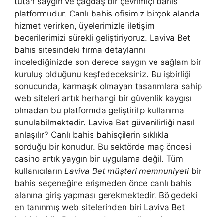
tutan saygın ve çağdaş bir çevrimiçi bahis
platformudur. Canlı bahis ofisimiz birçok alanda
hizmet verirken, üyelerimizle iletişim
becerilerimizi sürekli geliştiriyoruz. Laviva Bet
bahis sitesindeki firma detaylarını
incelediğinizde son derece saygın ve sağlam bir
kuruluş olduğunu keşfedeceksiniz. Bu işbirliği
sonucunda, karmaşık olmayan tasarımlara sahip
web siteleri artık herhangi bir güvenlik kaygısı
olmadan bu platformda geliştirilip kullanıma
sunulabilmektedir. Laviva Bet güvenilirliği nasıl
anlaşılır? Canlı bahis bahisçilerin sıklıkla
sorduğu bir konudur. Bu sektörde maç öncesi
casino artık yaygın bir uygulama değil. Tüm
kullanıcıların
Laviva Bet müşteri memnuniyeti
bir
bahis seçeneğine erişmeden önce canlı bahis
alanına giriş yapması gerekmektedir. Bölgedeki
en tanınmış web sitelerinden biri Laviva Bet