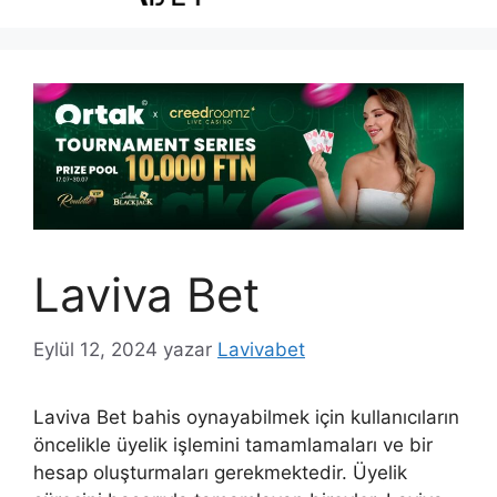
Laviva Bet
Eylül 12, 2024
yazar
Lavivabet
Laviva Bet bahis oynayabilmek için kullanıcıların
öncelikle üyelik işlemini tamamlamaları ve bir
hesap oluşturmaları gerekmektedir. Üyelik