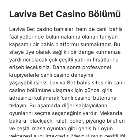
Laviva Bet Casino Bölümü
Laviva Bet casino bahisleri hem de canlı bahis
faaliyetlerinde bulunmalarına olanak tanıyan
kapsamlı bir bahis platformu sunmaktadır. Bu
siteye üye olarak sağlıklı bir denge kurmanıza
yardımcı olacak çok çeşitli yatırım fırsatlarına
erişebileceksiniz. Daha sonra profesyonel
krupiyerlerle canlı casino deneyimi
yaşayabilirsiniz. Laviva Bet bahis sitesinin canlı
casino bölümüne ulaşmak için güncel giriş
adresinizi kullanarak ‘canlı casino’ butonuna
tıklayın. Bu aşamada diğer sağlayıcıların
oyunlarını seçme seçeneğiniz vardır. Mekanda
bakara, blackjack, rulet, poker, piyango biletleri
ve çeşitli masa oyunları gibi geniş bir oyun
yelpazesi sunulmaktadır. Mevcut oyun çeşitliliği,