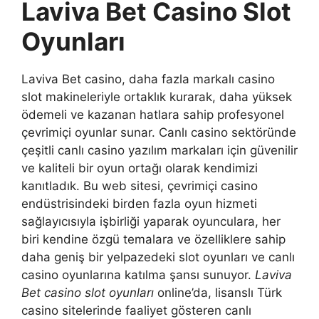
Laviva Bet Casino Slot
Oyunları
Laviva Bet casino, daha fazla markalı casino
slot makineleriyle ortaklık kurarak, daha yüksek
ödemeli ve kazanan hatlara sahip profesyonel
çevrimiçi oyunlar sunar. Canlı casino sektöründe
çeşitli canlı casino yazılım markaları için güvenilir
ve kaliteli bir oyun ortağı olarak kendimizi
kanıtladık. Bu web sitesi, çevrimiçi casino
endüstrisindeki birden fazla oyun hizmeti
sağlayıcısıyla işbirliği yaparak oyunculara, her
biri kendine özgü temalara ve özelliklere sahip
daha geniş bir yelpazedeki slot oyunları ve canlı
casino oyunlarına katılma şansı sunuyor.
Laviva
Bet casino slot oyunları
online’da, lisanslı Türk
casino sitelerinde faaliyet gösteren canlı