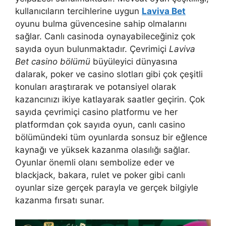
kullanıcıların tercihlerine uygun
Laviva Bet
oyunu bulma güvencesine sahip olmalarını
sağlar. Canlı casinoda oynayabileceğiniz çok
sayıda oyun bulunmaktadır. Çevrimiçi
Laviva
Bet casino bölümü
büyüleyici dünyasına
dalarak, poker ve casino slotları gibi çok çeşitli
konuları araştırarak ve potansiyel olarak
kazancınızı ikiye katlayarak saatler geçirin. Çok
sayıda çevrimiçi casino platformu ve her
platformdan çok sayıda oyun, canlı casino
bölümündeki tüm oyunlarda sonsuz bir eğlence
kaynağı ve yüksek kazanma olasılığı sağlar.
Oyunlar önemli olanı sembolize eder ve
blackjack, bakara, rulet ve poker gibi canlı
oyunlar size gerçek parayla ve gerçek bilgiyle
kazanma fırsatı sunar.