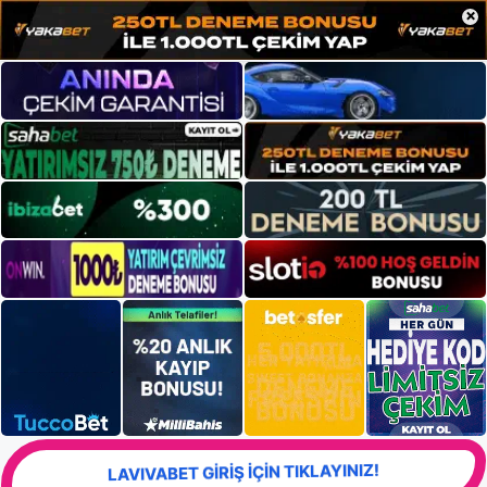
×
LAVIVABET GİRİŞ İÇİN TIKLAYINIZ!