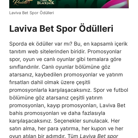
Laviva Bet Spor Ödülleri
Laviva Bet Spor Ödülleri
Sporda ek ödüller var mı? Bu, en kapsamlı içerik
tanıtım web sitelerinden biridir. Promosyonlar
spor, oyun ve canlı oyunlar gibi temalara göre
sınıflandırılır. Canlı oyunlar bölümüne göz
atarsanız, kaybedilen promosyonlar ve yatırım
fırsatları dahil olmak üzere çeşitli
promosyonlarla karşılaşacaksınız. Spor ve futbol
bölümüne göz atarsanız çeşitli yatırım
promosyonları, kayıp promosyonları, Laviva Bet
bahis promosyonları ve daha fazlasıyla
karşılaşacaksınız. Seçenekler sunulacak. Her
satın alma, her para yatırma, her kupon ve her
oyun atılan bir adımdır. Tüm
Laviva Bet spor