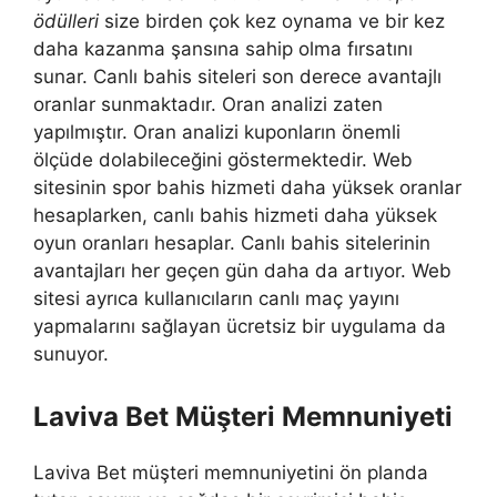
ödülleri
size birden çok kez oynama ve bir kez
daha kazanma şansına sahip olma fırsatını
sunar. Canlı bahis siteleri son derece avantajlı
oranlar sunmaktadır. Oran analizi zaten
yapılmıştır. Oran analizi kuponların önemli
ölçüde dolabileceğini göstermektedir. Web
sitesinin spor bahis hizmeti daha yüksek oranlar
hesaplarken, canlı bahis hizmeti daha yüksek
oyun oranları hesaplar. Canlı bahis sitelerinin
avantajları her geçen gün daha da artıyor. Web
sitesi ayrıca kullanıcıların canlı maç yayını
yapmalarını sağlayan ücretsiz bir uygulama da
sunuyor.
Laviva Bet Müşteri Memnuniyeti
Laviva Bet müşteri memnuniyetini ön planda