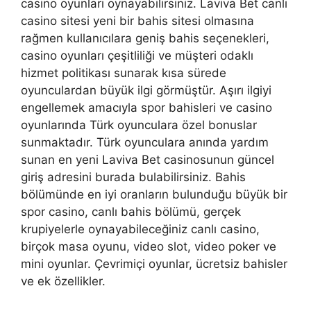
casino oyunları oynayabilirsiniz. Laviva Bet canlı
casino sitesi yeni bir bahis sitesi olmasına
rağmen kullanıcılara geniş bahis seçenekleri,
casino oyunları çeşitliliği ve müşteri odaklı
hizmet politikası sunarak kısa sürede
oyunculardan büyük ilgi görmüştür. Aşırı ilgiyi
engellemek amacıyla spor bahisleri ve casino
oyunlarında Türk oyunculara özel bonuslar
sunmaktadır. Türk oyunculara anında yardım
sunan en yeni Laviva Bet casinosunun güncel
giriş adresini burada bulabilirsiniz. Bahis
bölümünde en iyi oranların bulunduğu büyük bir
spor casino, canlı bahis bölümü, gerçek
krupiyelerle oynayabileceğiniz canlı casino,
birçok masa oyunu, video slot, video poker ve
mini oyunlar. Çevrimiçi oyunlar, ücretsiz bahisler
ve ek özellikler.