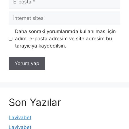
posta
İnternet
sitesi
Daha sonraki yorumlarımda kullanılması için
adım, e-posta adresim ve site adresim bu
tarayıcıya kaydedilsin.
Son Yazılar
Lavivabet
Lavivabet