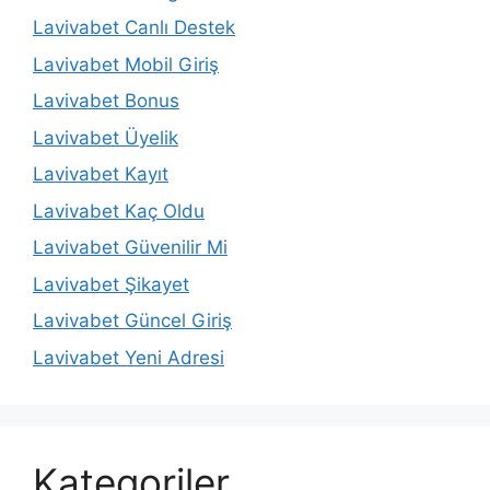
Lavivabet Canlı Destek
Lavivabet Mobil Giriş
Lavivabet Bonus
Lavivabet Üyelik
Lavivabet Kayıt
Lavivabet Kaç Oldu
Lavivabet Güvenilir Mi
Lavivabet Şikayet
Lavivabet Güncel Giriş
Lavivabet Yeni Adresi
Kategoriler