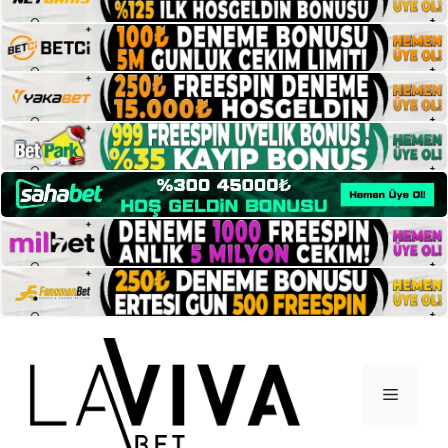
İçeriğe
atla
Menü